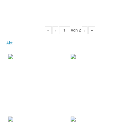
«
‹
von
2
›
»
Akt