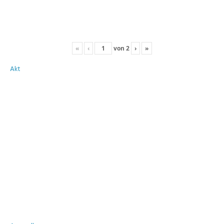
«
‹
von
2
›
»
Akt