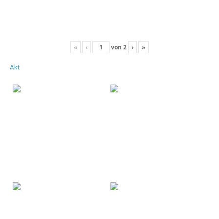
«
‹
von
2
›
»
Akt