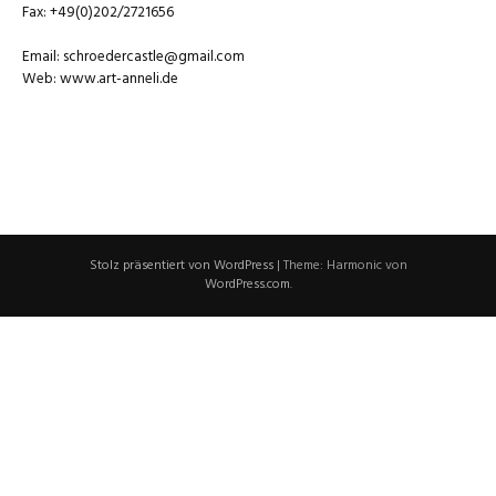
Fax: +49(0)202/2721656
Email: schroedercastle@gmail.com
Web: www.art-anneli.de
Stolz präsentiert von WordPress
|
Theme: Harmonic von
WordPress.com
.