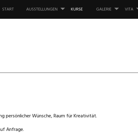
Springe
zum
START
AUSSTELLUNGEN
KURSE
GALERIE
VITA
Inhalt
g persönlicher Wünsche, Raum für Kreativität.
auf Anfrage.