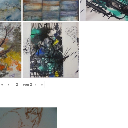
«
‹
von
2
›
»