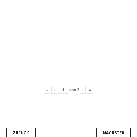
«
‹
von
2
›
»
Beitrags-
ZURÜCK
NÄCHSTER