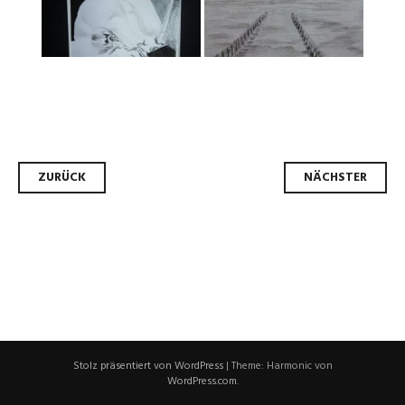
Beitrags-
ZURÜCK
NÄCHSTER
Navigation
Stolz präsentiert von WordPress
|
Theme: Harmonic von
WordPress.com
.